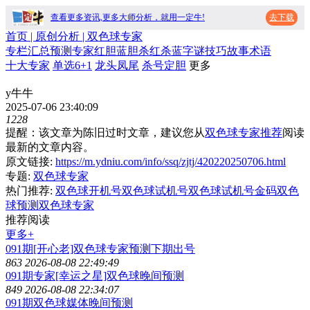
查看更多资讯,更多大师分析，就用一定牛!
去下载
首页
| 原创分析 |
双色球专家
专栏
汇总
预测
专家
红胆
蓝胆
杀红
杀蓝
字谜
技巧
故事
术语
十大专家
单选6+1
龙头凤尾
杀号定胆
更多
y牛牛
2025-07-06 23:40:09
1228
提醒：该文章为陈旧过时文章，建议您从
双色球专家推荐
阅读
最新的文章内容。
原文链接:
https://m.ydniu.com/info/ssq/zjtj/420220250706.html
专题:
双色球专家
热门推荐:
双色球开机号
双色球试机号
双色球试机号金码
双色
球预测
双色球专家
推荐阅读
更多+
091期[开心老]双色球专家预测下期出号
863
2026-08-08 22:49:49
091期专家[幸运之星]双色球晚间预测
849
2026-08-08 22:34:07
091期双色球媒体晚间预测