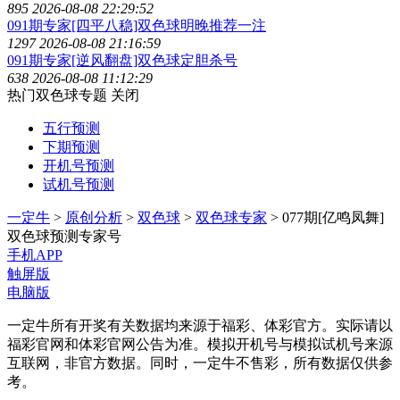
895
2026-08-08 22:29:52
091期专家[四平八稳]双色球明晚推荐一注
1297
2026-08-08 21:16:59
091期专家[逆风翻盘]双色球定胆杀号
638
2026-08-08 11:12:29
热门双色球专题
关闭
五行预测
下期预测
开机号预测
试机号预测
一定牛
>
原创分析
>
双色球
>
双色球专家
> 077期[亿鸣凤舞]
双色球预测专家号
手机APP
触屏版
电脑版
一定牛所有开奖有关数据均来源于福彩、体彩官方。实际请以
福彩官网和体彩官网公告为准。模拟开机号与模拟试机号来源
互联网，非官方数据。同时，一定牛不售彩，所有数据仅供参
考。