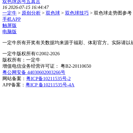
双色球选号五真言
16
2026-07-15 16:44:47
一定牛
>
原创分析
>
双色球
>
双色球技巧
> 双色球走势图参考
手机APP
触屏版
电脑版
一定牛所有开奖有关数据均来源于福彩、体彩官方。实际请以
一定牛版权所有©2002-2026
版权所有：一定牛
增值电信业务经营许可证： 粤B2-20110650
粤公网安备 44030602003266号
网站备案：
粤ICP备10211535号-2
APP备案：
粤ICP 备10211535号-4A