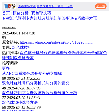
查看更多资讯,更多大师分析，就用一定牛!
去下载
首页
| 原创分析 |
双色球技巧
专栏
汇总
预测
专家
红胆
蓝胆
杀红
杀蓝
字谜
技巧
故事
术语
y牛牛牛
2025-08-01 14:47:28
95
原文链接:
https://m.ydniu.com/info/ssq/cpjq/816293.html
专题:
双色球技巧
热门推荐:
双色球开机号
双色球试机号
双色球试机号金码
双色
球预测
双色球专家
推荐阅读
更多+
从ABC型看双色球开奖号码之规律
89
2026-07-21 11:02:32
双色球红球号码分类模式与分类的意义
48
2026-07-20 18:07:05
双色球巧用字头奇数与偶数分析号码的技巧
77
2026-07-20 14:36:41
双色球10种选号方法
68
2026-07-15 16:52:39