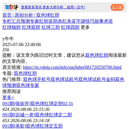
查看更多资讯,更多大师分析，就用一定牛!
去下载
首页
| 原创分析 |
双色球红胆
专栏
汇总
预测
专家
红胆
蓝胆
杀红
杀蓝
字谜
技巧
故事
术语
红球独胆
红球双胆
红球三胆
红球四胆
更多
y牛牛
2025-07-06 22:40:06
356
提醒：该文章为陈旧过时文章，建议您从
双色球红胆
阅读最新
的文章内容。
原文链接:
https://m.ydniu.com/info/ssq/hdm/681720250706.html
专题:
双色球红胆
热门推荐:
双色球开机号
双色球试机号
双色球试机号金码
双色
球预测
双色球专家
推荐阅读
更多+
091期[保命符]双色球红球定胆02,31
424
2026-08-06 23:15:36
091期[边城一老]双色球红球定二胆
453
2026-08-06 23:14:18
091期[承影]双色球红球定五胆