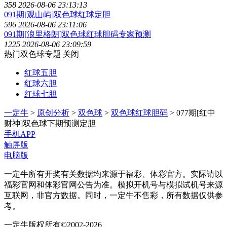
358
2026-08-06 23:13:13
091期[观山屿]双色球红球定胆
596
2026-08-06 23:11:06
091期[浪里格朗]双色球红球胆码专家预测
1225
2026-08-06 23:09:59
热门双色球专题
关闭
红球五胆
红球六胆
红球七胆
一定牛
>
原创分析
>
双色球
>
双色球红球胆码
> 077期[红中
财神]双色球下期预测定胆
手机APP
触屏版
电脑版
一定牛所有开奖有关数据均来源于福彩、体彩官方。实际请以
福彩官网和体彩官网公告为准。模拟开机号与模拟试机号来源
互联网，非官方数据。同时，一定牛不售彩，所有数据仅供参
考。
一定牛版权所有©2002-2026