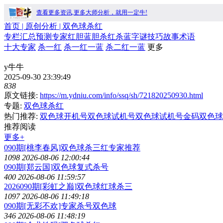
查看更多资讯,更多大师分析，就用一定牛!
首页
| 原创分析 |
双色球杀红
专栏
汇总
预测
专家
红胆
蓝胆
杀红
杀蓝
字谜
技巧
故事
术语
十大专家
杀一红
杀一红一蓝
杀二红一蓝
更多
y牛牛
2025-09-30 23:39:49
838
原文链接:
https://m.ydniu.com/info/ssq/sh/721820250930.html
专题:
双色球杀红
热门推荐:
双色球开机号
双色球试机号
双色球试机号金码
双色球
推荐阅读
更多+
090期[桃李春风]双色球杀三红专家推荐
1098
2026-08-06 12:00:44
090期[郑云国]双色球复式杀号
400
2026-08-06 11:59:57
2026090期[彩虹之巅]双色球红球杀三
1097
2026-08-06 11:49:18
090期[无彩不欢]专家杀号双色球
346
2026-08-06 11:48:19