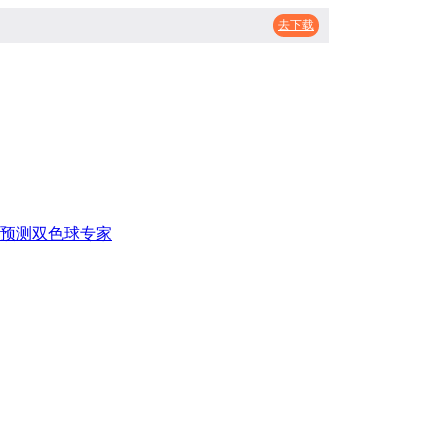
去下载
预测
双色球专家