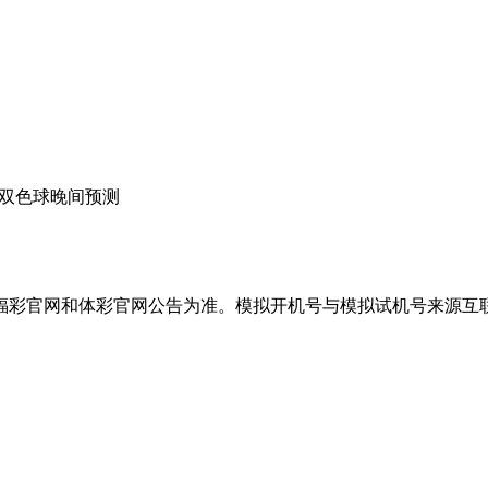
哉]双色球晚间预测
福彩官网和体彩官网公告为准。模拟开机号与模拟试机号来源互