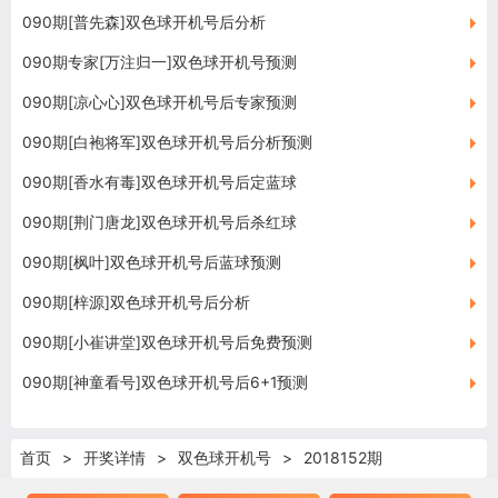
090期[普先森]双色球开机号后分析
090期专家[万注归一]双色球开机号预测
090期[凉心心]双色球开机号后专家预测
090期[白袍将军]双色球开机号后分析预测
090期[香水有毒]双色球开机号后定蓝球
090期[荆门唐龙]双色球开机号后杀红球
090期[枫叶]双色球开机号后蓝球预测
090期[梓源]双色球开机号后分析
090期[小崔讲堂]双色球开机号后免费预测
090期[神童看号]双色球开机号后6+1预测
首页
>
开奖详情
>
双色球开机号
>
2018152期